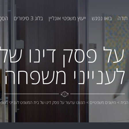
תודה
בואו נפגש
ייעוץ משפטי אונליין
בלוג 3 סיפורים
הסֵפֶ
על פסק דינו ש
לענייני משפחה
הבית
>
הישגים משפטיים
>
הגשנו ערעור על פסק דינו של בית המשפט לענייני משפ