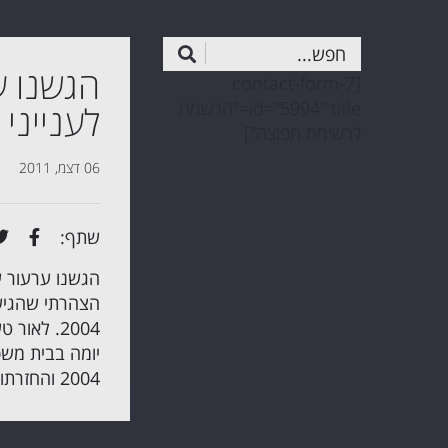
הגשנו ע
[contact-form-7
id="5994" title="הרשמה
לענייני
לרשימת תפוצה"]
06 דצמ, 2011
שתף:
הגשנו ערעור 
הצהרתי שהגיש
2004. לא
יומה בבית משפ
2004 והחזרתו של העניין לבית המשפט לענייני משפחה.