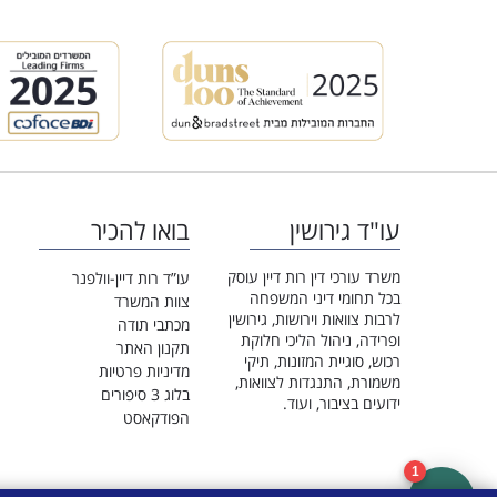
עו"ד גירושין
בואו להכיר
משרד עורכי דין רות דיין עוסק
עו”ד רות דיין-וולפנר
בכל תחומי דיני המשפחה
צוות המשרד
לרבות צוואות וירושות, גירושין
מכתבי תודה
ופרידה, ניהול הליכי חלוקת
תקנון האתר
רכוש, סוגיית המזונות, תיקי
מדיניות פרטיות
משמורת, התנגדות לצוואות,
בלוג 3 סיפורים
ידועים בציבור, ועוד.
הפודקאסט