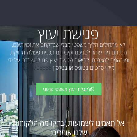
פגישת יעוץ
לא מתחילים הליך משפטי מבלי שבדקתם את זכויותיכם,
הבנתם מה עומד לפניכם וקיבלתם תכנית פעולה מדויקת
ומותאמת למצבכם. לתיאום פגישת יעוץ פנו למשרדנו על ידי
מילוי פרטים בטופס או בטלפון
03-6708888
לקבלת ייעוץ משפטי פרטני
אל תאמינו לשמועות, בדקו מה הלקוחות
שלנו אומרים: