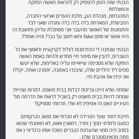
הבנתי שזה הזמן להפסיק רק להראות האשה החזקה
והמוצלחת
המהנדסת, מנהלת הגן, מלכת הועדים וארועי החברה,
המבשלת, המארחת בלה בלה בלה ומגלה שאני לבד
והתמונות של האושר מהעבר אני מסתכלת עליהן וחושבת זה
היה אושר או סתם fake והוא חשב על גבר? והיה אומלל.
הבנתי שנתנה לי ההזדמנות לצלול לקרקעית ולאסוף את כל
השברים, להבין את סיפור חיי מחדש ולהיות באמת האשה
החזקה שלא מסכימה שייאיימו עליה באלימות, שלא יעשו
סמים ליד הילדים שלה, שיבגדו באמונה, יתמרנו אותה, יקללו
ואז יגידו את אהבת חיי.
שמחה שלא היינו צריכות לבלות בבית משפט, למרות שהייתי
שמחה להיות בבית משפט רק בשביל לראות את הדרמה מול
העיניים האם זה אמיתי( לא שלי, תרמתי מספיק)?
חייבת לומר שעד הפרידה לא הכרתי את מושג הנרקסיזם
כמעט ולמדתי ממך ( ומדר. רמאני) וואווו, לא האמנתי שהוא
בסהכ היה סמוי שהערצת הגברים הפכה אותו גרנדיוזי ( את
מתה מהאינסטגרם שלו) .