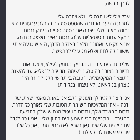
לדרך חדשה.
אבל שלי לא ויתרה לי– ולא ויתרה עליי.
למרות הידיעה הברורה שהסטטיסטיקה בקבלת ערעורים היא
נמוכה מאוד, שלי ניצחה את הסטטיסטיקה בענק בזכות
המקצוענות והטוטאליות שלה. בזכות ראייה משפטית חדה,
אומץ מקצועי ואמונה מלאה בצדקת הדרך, היא שיכנעה אותי
ששווה להילחם ושלא מגיע לי להתפשר.
שלי כתבה ערעור חד, מבריק ומנומק לעילא, וייצגה אותי
בדיונים בצורה רהוטה, מרשימה ומדויקת להפליא, עד להשגת
התוצאה המקסימלית והטובה ביותר שייחלנו לה. זה היה
ניצחון בנוקאאוט, לא ניצחון בנקודות!
אני רוצה להגיד לך מעומק הלב: אני באמת מאמין שאת, שלי
ודנה – אתן המלאכיות השומרות הטובות שלי לאורך כל הדרך.
בזכות המשרד שלך, ובזכות הטיפול הנחוש שלכן בתביעת
ההגירה – התביעה הכי משמעותית בתיק שלי – אני זוכה לגדל
את הילדים שלי איתי כאן בארץ ולא הרחק ממני. את כל אלו
אני לא אשכח לכן לעולם!!!