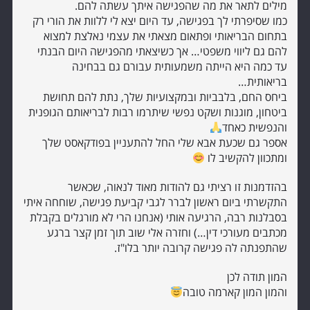
מילים לתאר את מה שהפגישה איתך עשתה להם.
כמו שסיפרתי לך בפגישה, עד היום יצא לי ללוות את הורי רק
בתחום הבריאותי ופתאום מצאתי את עצמי נאלצת למצוא
להם גם ליווי משפטי… אך כשיצאתי מהפגישה היום הבנתי
עד כמה היא הייתה משמעותית עבורם גם בבחינה
בריאותית…
ביחס החם, בלבביות ובמקצועיות שלך, נתת להם תחושת
ביטחון, מוגנות ושקט נפשי שיתרמו רבות לבריאותם הגופנית
והנפשית כאחד
אספר גם שכעת אבא שלי החל להתעניין בפודקאסט שלך
ומתכוון להקשיב לו
בהזדמנות זו רציתי גם להודות מאוד לנאוה, שכאשר
התקשרתי ביום ראשון לברר לגבי קביעת פגישה, שוחחה איתי
בסבלנות רבה, הרגיעה אותי (אנחנו הרי לא מורגלים בקבלת
מכתבים מעורכי דין…) וחזרה אלי שוב תוך זמן קצר ברגע
שהתפנתה לה פגישה קרובה יותר בלו"ז.
המון תודה לכן
והמון המון קארמה טובה