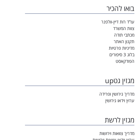
בואו להכיר
עו”ד רות דיין-וולפנר
צוות המשרד
מכתבי תודה
תקנון האתר
מדיניות פרטיות
בלוג 3 סיפורים
הפודקאסט
מגזין גטup
מדריך גירושין ופרידה
ערוץ וידאו גירושין
מגזין לרשת
מדריך צוואות וירושות
ערוץ וידאו צוואות וירושות