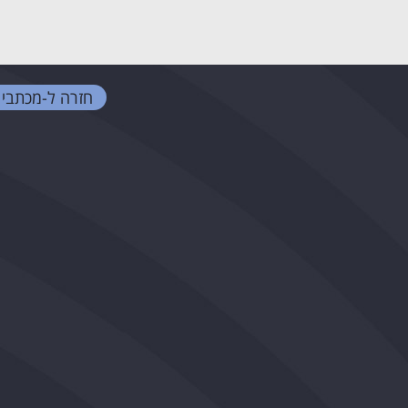
חזרה ל-
מכתבי 