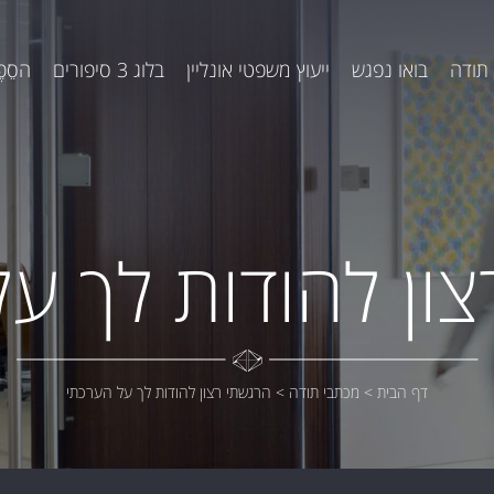
תודה
בואו נפגש
ייעוץ משפטי אונליין
בלוג 3 סיפורים
הסֵפֶ
ון להודות לך ע
דף הבית
>
מכתבי תודה
>
הרגשתי רצון להודות לך על הערכתי