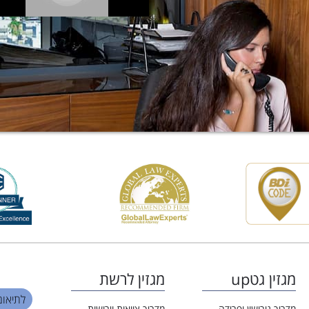
מגזין גטup
מגזין לרשת
לתיאום פגי
מדריך גירושין ופרידה
מדריך צוואות וירושות