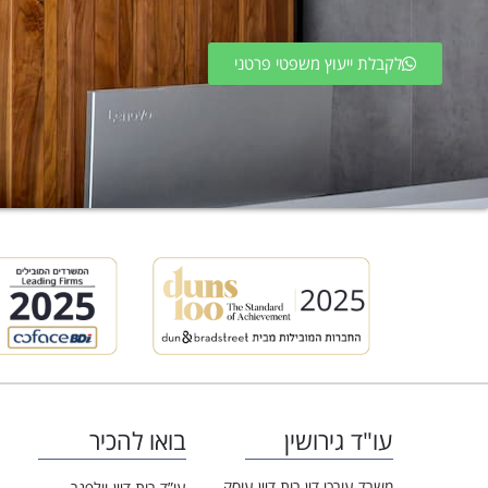
לקבלת ייעוץ משפטי פרטני
עו"ד גירושין
בואו להכיר
משרד עורכי דין רות דיין עוסק
עו”ד רות דיין-וולפנר