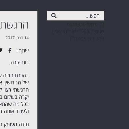
הרגשתי 
[contact-form-7
id="5994" title="הרשמה
לרשימת תפוצה"]
14 דצמ, 2017
שתף:
רות יקרה,
בהכרת תודה עמ
של הגירושין, א
הרגשתי רצון ל
יקרה בשלום בי
בכל מה שהתאפש
ולעודד אותה ב
תודה מעומק ה