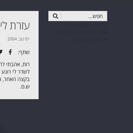
עזרת לי
[contact-form-7
id="5994" title="הרשמה
לרשימת תפוצה"]
01 נוב, 2004
שתף:
רות, אהבתי לה
לשדר לי רוגע 
בקצה האחר, או
ש.ס.