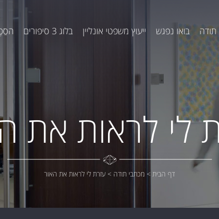
תודה
בואו נפגש
ייעוץ משפטי אונליין
בלוג 3 סיפורים
הסֵפֶ
 לי לראות את ה
דף הבית
>
מכתבי תודה
>
עזרת לי לראות את האור