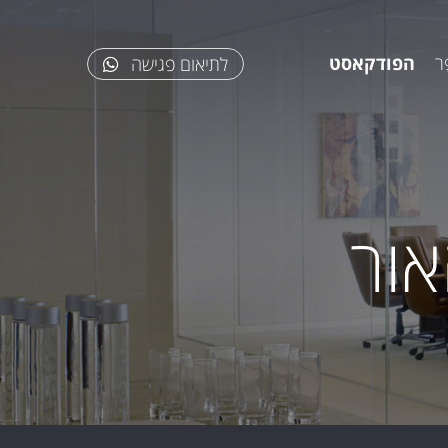
ר
הפודקאסט
לתיאום פגישה
אור