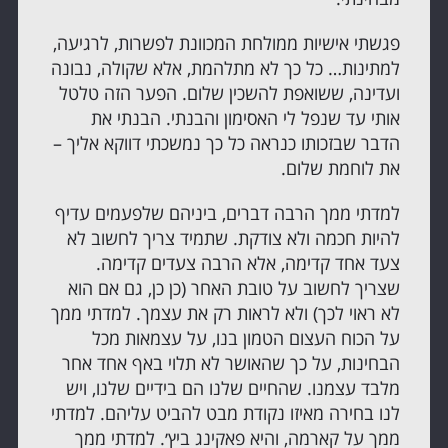
פגשתי אישיות ממולחת המכוונת לפשרות, לרגיעה,
למתינות… כל כך לא מתלהמת, אלא שקולה, נבונה
ועדינה, ששואפת להשכין שלום. הפער הזה טלטל
אותי עד שנפל לי האסימון והבנתי. הבנתי את
הדבר שבזכותו כנראה כל כך נמשכתי דווקא אליך –
את לוחמת שלום.
למדתי ממך הרבה דברים, ביניהם שלפעמים עדיף
להיות חכמה ולא צודקת. שתמיד צריך לחשוב לא
צעד אחד קדימה, אלא הרבה צעדים קדימה.
שצריך לחשוב על טובת האחר (כן כן, גם אם הוא
לא ראוי לכך) ולא לראות רק את עצמך. למדתי ממך
על הכוח העצום הטמון בנו, על עצמאות מכל
הבחינות, על כך שהאושר לא תלוי באף אחד אחר
מלבד עצמנו. שהחיים שלנו הם בידיים שלנו, ויש
לנו בחירה מאיזו נקודת מבט להביט עליהם. למדתי
ממך על קארמה, והיא פאקינג ביץ׳. למדתי ממך