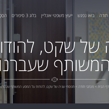
תודה
בואו נפגש
ייעוץ משפטי אונליין
בלוג 3 סיפורים
הסֵפֶ
 של שקט, להודו
משותף שעברנו
דף הבית
>
מכתבי תודה
>
תפסתי שניה של שקט, להודות על המסע המשותף שעברנו