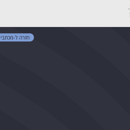
חזרה ל-
מכתבי 