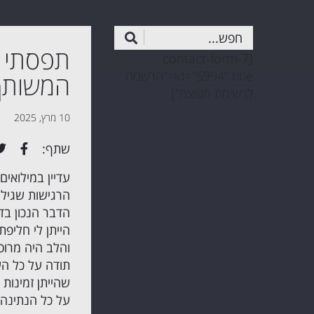
תפסתי ש
[contact-form-7
id="5994" title="הרשמה
המשותף
לרשימת תפוצה"]
10 מרץ, 2025
שתף:
עדיין במילואי
הרגישות שגילי
הדבר הנכון בד
הייתן לי חליפ
והלב היה מרוס
תודה על כל השי
שהייתן זמינות ע
על כל הנתינה.