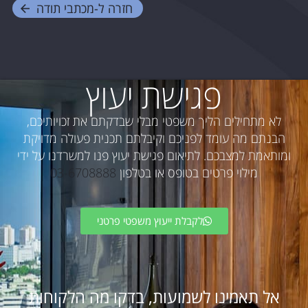
חזרה ל-
מכתבי תודה
פגישת יעוץ
לא מתחילים הליך משפטי מבלי שבדקתם את זכויותיכם,
הבנתם מה עומד לפניכם וקיבלתם תכנית פעולה מדויקת
ומותאמת למצבכם. לתיאום פגישת יעוץ פנו למשרדנו על ידי
מילוי פרטים בטופס או בטלפון
03-6708888
לקבלת ייעוץ משפטי פרטני
אל תאמינו לשמועות, בדקו מה הלקוחות