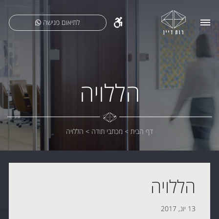
לתיאום פגישה
הללויה
דף הבית
>
מכתבי תודה
>
הללויה
הללויה
13 יונ, 2017