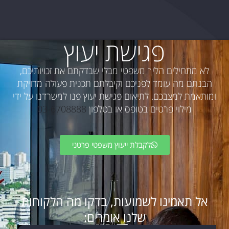
פגישת יעוץ
לא מתחילים הליך משפטי מבלי שבדקתם את זכויותיכם,
הבנתם מה עומד לפניכם וקיבלתם תכנית פעולה מדויקת
ומותאמת למצבכם. לתיאום פגישת יעוץ פנו למשרדנו על ידי
מילוי פרטים בטופס או בטלפון
03-6708888
לקבלת ייעוץ משפטי פרטני
אל תאמינו לשמועות, בדקו מה הלקוחות
שלנו אומרים: