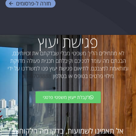
חזרה ל-
פרסומים
פגישת יעוץ
לא מתחילים הליך משפטי מבלי שבדקתם את זכויותיכם,
הבנתם מה עומד לפניכם וקיבלתם תכנית פעולה מדויקת
ומותאמת למצבכם. לתיאום פגישת יעוץ פנו למשרדנו על ידי
מילוי פרטים בטופס או בטלפון
03-6708888
לקבלת ייעוץ משפטי פרטני
אל תאמינו לשמועות, בדקו מה הלקוחות