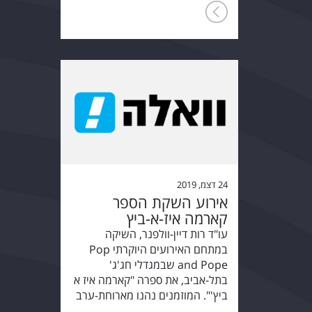
24 דצמ, 2019
אירוע השקת הספר
קארמה איז-א-ביץ
עו"ד רות דיין-וולפנר, השיקה
במתחם האירועים היוקרתי Pop
and Pope שבמגדלי חג'ג'
בתל-אביב, את ספרה "קארמה איז א
ביץ'". המוזמנים נהנו מארוחת-ערב