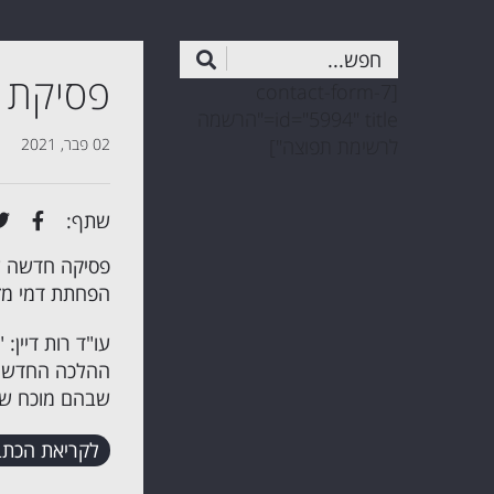
פסיקת ה
[contact-form-7
id="5994" title="הרשמה
לרשימת תפוצה"]
02 פבר, 2021
שתף:
פסיקה חדשה ש
הפחתת דמי מז
עו"ד רות דיין
ההלכה החדשה 
שבהם מוכח שינ
לקריאת הכתב