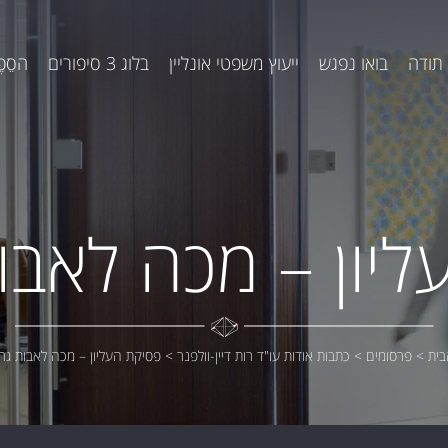
תודה
בואו נפגש
ייעוץ משפטי אונליין
בלוג 3 סיפורים
הסֵפֶ
יון – מכה לאבו
בית
>
פרסומים
>
כתבות אודות עו"ד רות דיין-וולפנר
>
פסיקת העליון – מכה לאבות גר