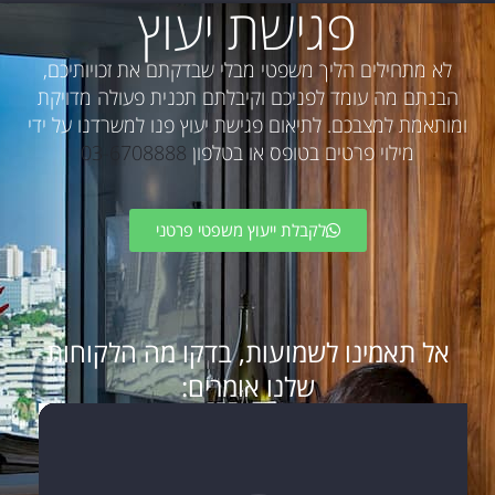
פגישת יעוץ
לא מתחילים הליך משפטי מבלי שבדקתם את זכויותיכם,
הבנתם מה עומד לפניכם וקיבלתם תכנית פעולה מדויקת
ומותאמת למצבכם. לתיאום פגישת יעוץ פנו למשרדנו על ידי
מילוי פרטים בטופס או בטלפון
03-6708888
לקבלת ייעוץ משפטי פרטני
אל תאמינו לשמועות, בדקו מה הלקוחות
שלנו אומרים: