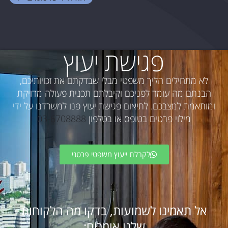
פגישת יעוץ
לא מתחילים הליך משפטי מבלי שבדקתם את זכויותיכם,
הבנתם מה עומד לפניכם וקיבלתם תכנית פעולה מדויקת
ומותאמת למצבכם. לתיאום פגישת יעוץ פנו למשרדנו על ידי
מילוי פרטים בטופס או בטלפון
03-6708888
לקבלת ייעוץ משפטי פרטני
אל תאמינו לשמועות, בדקו מה הלקוחות
שלנו אומרים: