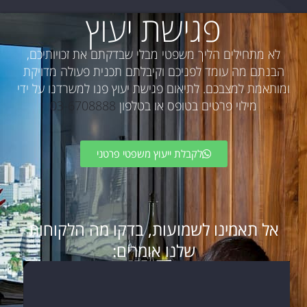
פגישת יעוץ
לא מתחילים הליך משפטי מבלי שבדקתם את זכויותיכם,
הבנתם מה עומד לפניכם וקיבלתם תכנית פעולה מדויקת
ומותאמת למצבכם. לתיאום פגישת יעוץ פנו למשרדנו על ידי
מילוי פרטים בטופס או בטלפון
03-6708888
לקבלת ייעוץ משפטי פרטני
אל תאמינו לשמועות, בדקו מה הלקוחות
שלנו אומרים: