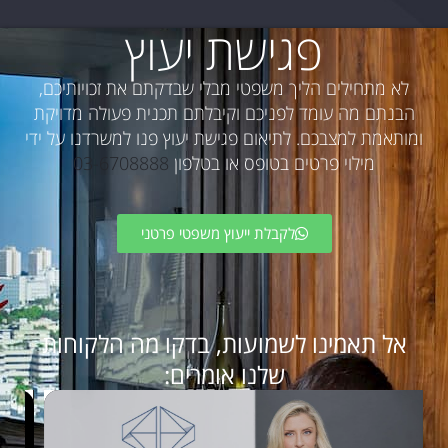
פגישת יעוץ
לא מתחילים הליך משפטי מבלי שבדקתם את זכויותיכם,
הבנתם מה עומד לפניכם וקיבלתם תכנית פעולה מדויקת
ומותאמת למצבכם. לתיאום פגישת יעוץ פנו למשרדנו על ידי
מילוי פרטים בטופס או בטלפון
03-6708888
לקבלת ייעוץ משפטי פרטני
אל תאמינו לשמועות, בדקו מה הלקוחות
שלנו אומרים: