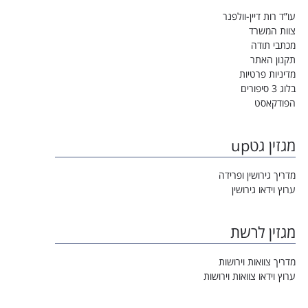
עו”ד רות דיין-וולפנר
צוות המשרד
מכתבי תודה
תקנון האתר
מדיניות פרטיות
בלוג 3 סיפורים
הפודקאסט
מגזין גטup
מדריך גירושין ופרידה
ערוץ וידאו גירושין
מגזין לרשת
מדריך צוואות וירושות
ערוץ וידאו צוואות וירושות