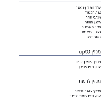
עו”ד רות דיין-וולפנר
צוות המשרד
מכתבי תודה
תקנון האתר
מדיניות פרטיות
בלוג 3 סיפורים
הפודקאסט
מגזין גטup
מדריך גירושין ופרידה
ערוץ וידאו גירושין
מגזין לרשת
מדריך צוואות וירושות
ערוץ וידאו צוואות וירושות