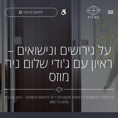
לתיאום פגישה
על גירושים ונישואים –
ראיון עם ג'ודי שלום ניר
מוזס
דף הבית
>
פרסומים
>
ראיונות מקצועיים
>
על גירושים ונישואים – ראיון עם ג'ודי
שלום ניר מוזס