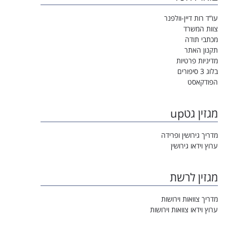
עו”ד רות דיין-וולפנר
צוות המשרד
מכתבי תודה
תקנון האתר
מדיניות פרטיות
בלוג 3 סיפורים
הפודקאסט
מגזין גטup
מדריך גירושין ופרידה
ערוץ וידאו גירושין
מגזין לרשת
מדריך צוואות וירושות
ערוץ וידאו צוואות וירושות