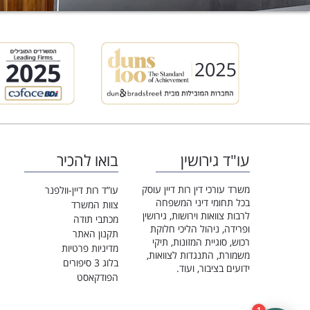
עו"ד גירושין
בואו להכיר
משרד עורכי דין רות דיין עוסק
עו”ד רות דיין-וולפנר
בכל תחומי דיני המשפחה
צוות המשרד
לרבות צוואות וירושות, גירושין
מכתבי תודה
ופרידה, ניהול הליכי חלוקת
תקנון האתר
רכוש, סוגיית המזונות, תיקי
מדיניות פרטיות
משמורת, התנגדות לצוואות,
בלוג 3 סיפורים
ידועים בציבור, ועוד.
הפודקאסט