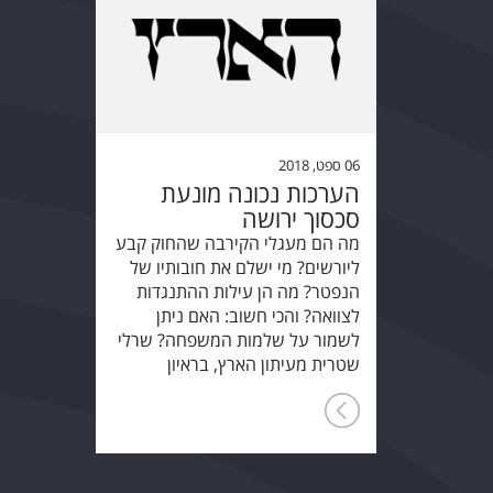
06 ספט, 2018
הערכות נכונה מונעת
סכסוך ירושה
מה הם מעגלי הקירבה שהחוק קבע
ליורשים? מי ישלם את חובותיו של
הנפטר? מה הן עילות ההתנגדות
לצוואה? והכי חשוב: האם ניתן
לשמור על שלמות המשפחה? שרלי
שטרית מעיתון הארץ, בראיון