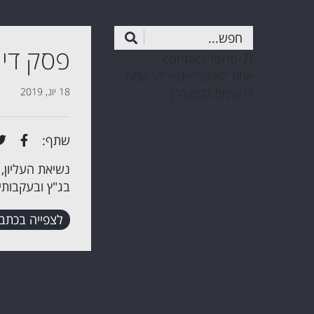
פסק דין
[contact-form-7
id="5994" title="הרשמה
לרשימת תפוצה"]
18 יונ, 2019
שתף:
נשיאת העליון,
בג"ץ ובעקבותיו
לצפייה בכתב