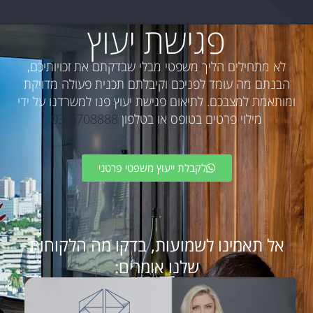
פגישת יעוץ
לא מתחילים הליך משפטי מבלי שבדקתם את זכויותיכם,
הבנתם מה עומד לפניכם וקיבלתם תכנית פעולה מדויקת
ומותאמת למצבכם. לתיאום פגישת יעוץ פנו למשרדנו על ידי
מילוי פרטים בטופס או בטלפון
03-6708888
לקבלת ייעוץ משפטי פרטני
אל תאמינו לשמועות, בדקו מה הלקוחות
שלנו אומרים: