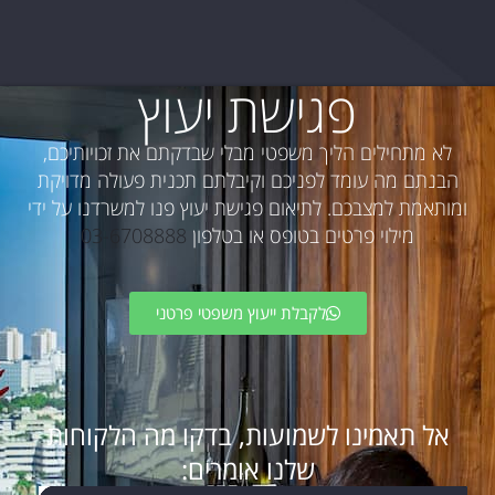
פגישת יעוץ
לא מתחילים הליך משפטי מבלי שבדקתם את זכויותיכם,
הבנתם מה עומד לפניכם וקיבלתם תכנית פעולה מדויקת
ומותאמת למצבכם. לתיאום פגישת יעוץ פנו למשרדנו על ידי
מילוי פרטים בטופס או בטלפון
03-6708888
לקבלת ייעוץ משפטי פרטני
אל תאמינו לשמועות, בדקו מה הלקוחות
שלנו אומרים: