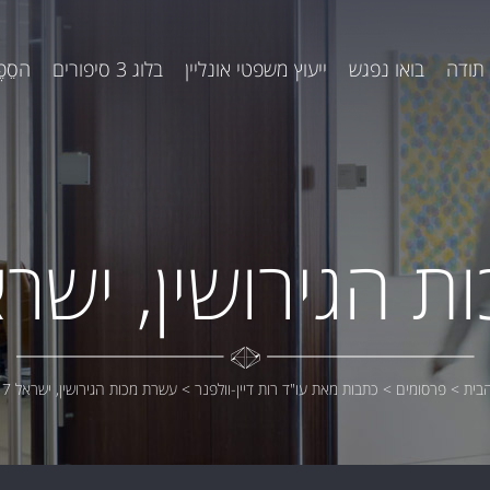
תודה
בואו נפגש
ייעוץ משפטי אונליין
בלוג 3 סיפורים
הסֵפֶ
הגירושין, ישראל 7
בית
>
פרסומים
>
כתבות מאת עו"ד רות דיין-וולפנר
>
עשרת מכות הגירושין, ישראל 2017