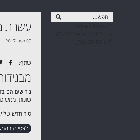
עשרת מכו
[contact-form-7
id="5994" title="הרשמה
לרשימת תפוצה"]
09 אפר, 2017
שתף:
מבגידות
גירושים הם בד
שונות, ממש כמ
טור חדש של עו"
לצפייה בהמש