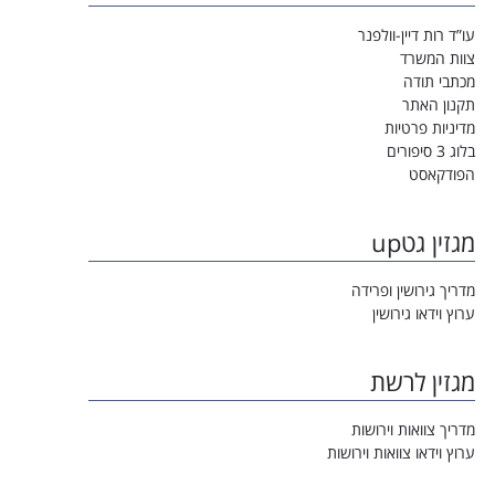
עו”ד רות דיין-וולפנר
צוות המשרד
מכתבי תודה
תקנון האתר
מדיניות פרטיות
בלוג 3 סיפורים
הפודקאסט
מגזין גטup
מדריך גירושין ופרידה
ערוץ וידאו גירושין
מגזין לרשת
מדריך צוואות וירושות
ערוץ וידאו צוואות וירושות