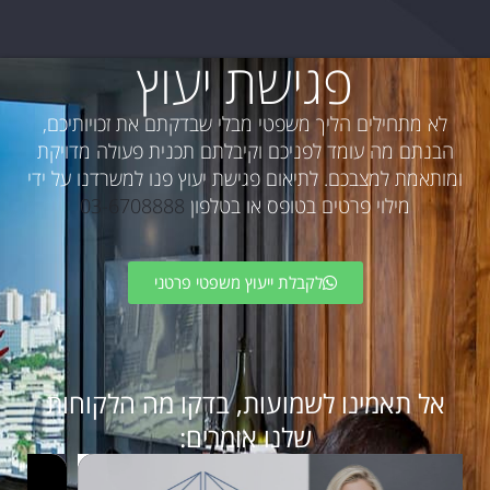
פגישת יעוץ
לא מתחילים הליך משפטי מבלי שבדקתם את זכויותיכם,
הבנתם מה עומד לפניכם וקיבלתם תכנית פעולה מדויקת
ומותאמת למצבכם. לתיאום פגישת יעוץ פנו למשרדנו על ידי
מילוי פרטים בטופס או בטלפון
03-6708888
לקבלת ייעוץ משפטי פרטני
אל תאמינו לשמועות, בדקו מה הלקוחות
שלנו אומרים: