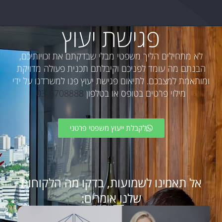
פגישת יעוץ
לא מתחילים הליך משפטי מבלי שבדקתם את זכויותיכם,
הבנתם מה עומד לפניכם וקיבלתם תכנית פעולה מדויקת
ומותאמת למצבכם. לתיאום פגישת יעוץ פנו למשרדנו על ידי
מילוי פרטים בטופס או בטלפון
03-6708888
לקבלת ייעוץ משפטי פרטני
אל תאמינו לשמועות, בדקו מה הלקוחות
שלנו אומרים: