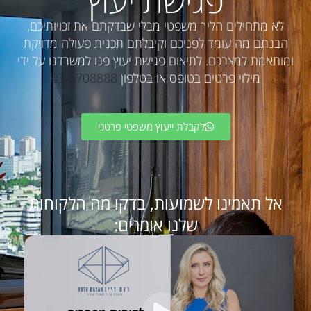
פגישת יעוץ
לא מתחילים הליך משפטי מבלי שבדקתם את זכויותיכם,
הבנתם מה עומד לפניכם וקיבלתם תכנית פעולה מדויקת
ומותאמת למצבכם. לתיאום פגישת יעוץ פנו למשרדנו על ידי
מילוי פרטים בטופס או בטלפון
03-6708888
לקבלת ייעוץ משפטי פרטני
אל תאמינו לשמועות, בדקו מה הלקוחות
שלנו אומרים: