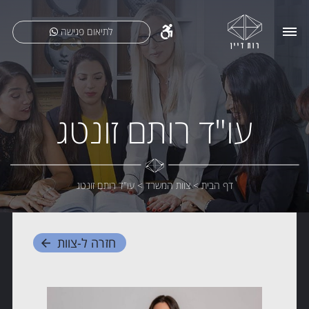
לתיאום פגישה
עו"ד רותם זונטג
דף הבית
>
צוות המשרד
>
עו"ד רותם זונטג
חזרה ל-
צוות