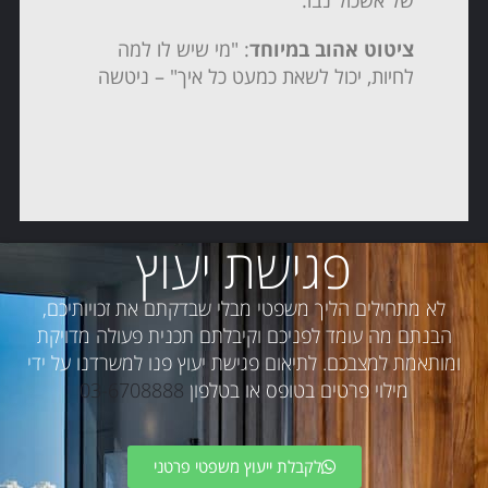
של אשכול נבו.
ציטוט אהוב במיוחד
: "מי שיש לו למה
לחיות, יכול לשאת כמעט כל איך" – ניטשה
פגישת יעוץ
לא מתחילים הליך משפטי מבלי שבדקתם את זכויותיכם,
הבנתם מה עומד לפניכם וקיבלתם תכנית פעולה מדויקת
ומותאמת למצבכם. לתיאום פגישת יעוץ פנו למשרדנו על ידי
מילוי פרטים בטופס או בטלפון
03-6708888
לקבלת ייעוץ משפטי פרטני