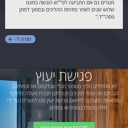
מגורים גם אם התביעה לפ""ש הוגשה כמעט
שלוש שנים לאחר פתיחת ההליכים ובסמוך למתן
פסה""ד."
חזרה ל-
פגישת יעוץ
לא מתחילים הליך משפטי מבלי שבדקתם את זכויותיכם,
הבנתם מה עומד לפניכם וקיבלתם תכנית פעולה מדויקת
ומותאמת למצבכם. לתיאום פגישת יעוץ פנו למשרדנו על ידי
מילוי פרטים בטופס או בטלפון
03-6708888
לקבלת ייעוץ משפטי פרטני