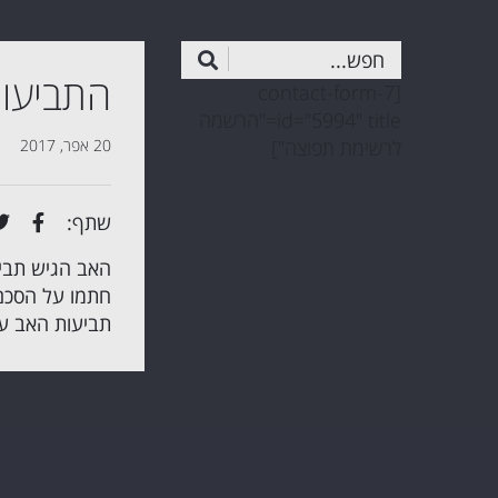
התביעות
[contact-form-7
id="5994" title="הרשמה
לרשימת תפוצה"]
20 אפר, 2017
שתף:
חתמו על הסכם 
תביעות האב על