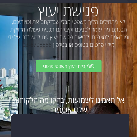
פגישת יעוץ
לא מתחילים הליך משפטי מבלי שבדקתם את זכויותיכם,
הבנתם מה עומד לפניכם וקיבלתם תכנית פעולה מדויקת
ומותאמת למצבכם. לתיאום פגישת יעוץ פנו למשרדנו על ידי
מילוי פרטים בטופס או בטלפון
03-6708888
לקבלת ייעוץ משפטי פרטני
אל תאמינו לשמועות, בדקו מה הלקוחות
שלנו אומרים: