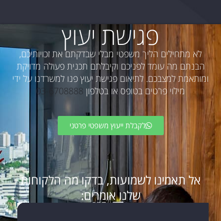
פגישת יעוץ
לא מתחילים הליך משפטי מבלי שבדקתם את זכויותיכם,
הבנתם מה עומד לפניכם וקיבלתם תכנית פעולה מדויקת
ומותאמת למצבכם. לתיאום פגישת יעוץ פנו למשרדנו על ידי
מילוי פרטים בטופס או בטלפון
03-6708888
לקבלת ייעוץ משפטי פרטני
אל תאמינו לשמועות, בדקו מה הלקוחות
שלנו אומרים: