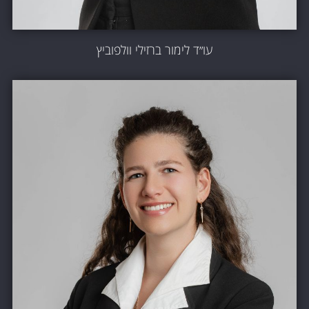
עו״ד לימור ברזילי וולפוביץ