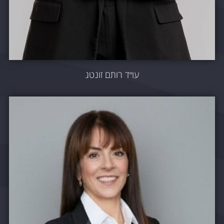
עו״ד רותם זונטג