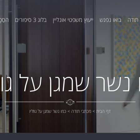
תודה
בואו נפגש
ייעוץ משפטי אונליין
בלוג 3 סיפורים
הסֵפֶ
 נשר שמגן על גוזל
דף הבית
>
מכתבי תודה
>
כמו נשר שמגן על גוזליו