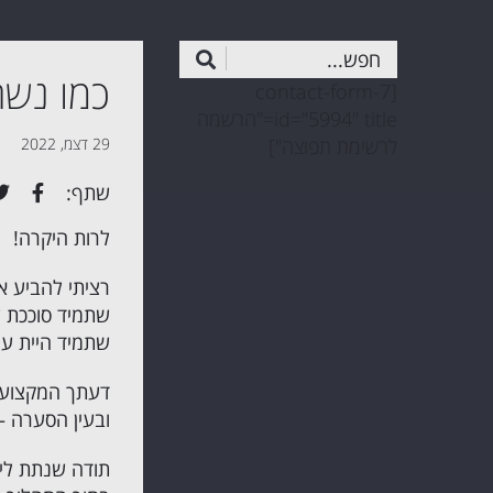
כמו נשר 
[contact-form-7
id="5994" title="הרשמה
לרשימת תפוצה"]
29 דצמ, 2022
שתף:
לרות היקרה!
רציתי להביע א
שתמיד סוככת ע
שתמיד היית עם 
דעתך המקצועית
ובעין הסערה – 
תודה שנתת לי 