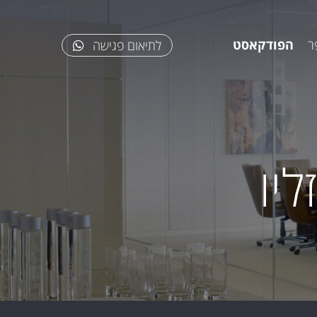
ר
הפודקאסט
לתיאום פגישה
יו